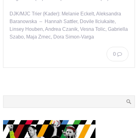
DJK/MJC Trier (Kader): Melanie Eckelt, Aleksandra
Baranowska – Hannah Sattler, Dovile Ilciukaite,
Linsey Houben, Andrea Czanik, Vesna Tolic, Gabriella
Szabo, Maja Zrnec, Dora Simon-Varga
0