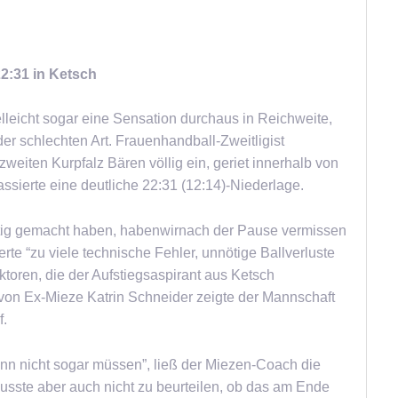
22:31 in Ketsch
elleicht sogar eine Sensation durchaus in Reichweite,
er schlechten Art. Frauenhandball-Zweitligist
weiten Kurpfalz Bären völlig ein, geriet innerhalb von
ssierte eine deutliche 22:31 (12:14)-Niederlage.
ichtig gemacht haben, habenwirnach der Pause vermissen
te “zu viele technische Fehler, unnötige Ballverluste
toren, die der Aufstiegsaspirant aus Ketsch
von Ex-Mieze Katrin Schneider zeigte der Mannschaft
f.
enn nicht sogar müssen”, ließ der Miezen-Coach die
sste aber auch nicht zu beurteilen, ob das am Ende