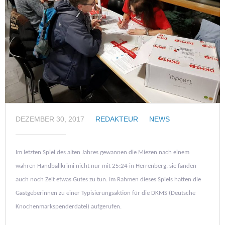
DEZEMBER 30, 2017
REDAKTEUR
NEWS
Im letzten Spiel des alten Jahres gewannen die Miezen nach einem
wahren Handballkrimi nicht nur mit 25:24 in Herrenberg, sie fanden
auch noch Zeit etwas Gutes zu tun. Im Rahmen dieses Spiels hatten die
Gastgeberinnen zu einer Typisierungsaktion für die DKMS (Deutsche
Knochenmarkspenderdatei) aufgerufen.